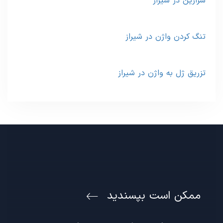
سزارین در شیراز
تنگ کردن واژن در شیراز
تزریق ژل به واژن در شیراز
ممکن است بپسندید