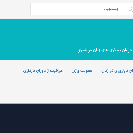
تجو
ی:
درمان بیماری های زنان در شیراز
ن ناباروری در زنان
عفونت واژن
مراقبت از دوران بارداری