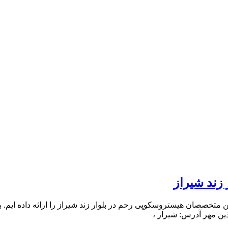
زند شیراز
خصصان هیستروسکوپی رحم در بلوار زند شیراز را ارائه داده ایم. برا
ذین مهر آدرس: شیراز ،