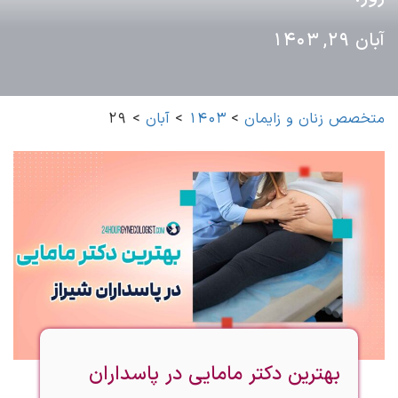
آبان 29, 1403
متخصص زنان و زایمان
>
1403
>
آبان
>
29
بهترین دکتر مامایی در پاسداران