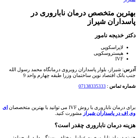
بهترین متخصص درمان ناباروری در
پاسداران شیراز
دکتر خدیجه نامور
لاپراسکوپی
هیستروسکوپی
IVF
آدرس
: شیراز، بلوار پاسداران روبروی درمانگاه محمد رسول الله
جنب بانک اقتصاد نوین ساختمان وزرا طبقه چهارم واحد 9
شماره تماس
:
07138335333
برای درمان ناباروری با روش IVF می توانید با بهترین متخصصان
ای
وی اف در پاسداران شیراز
مشورت کنید.
هزینه درمان ناباروری چقدر است؟
هزینه درمان ناباروری به عوامل مختلفی بستگی دارد، از جمله: