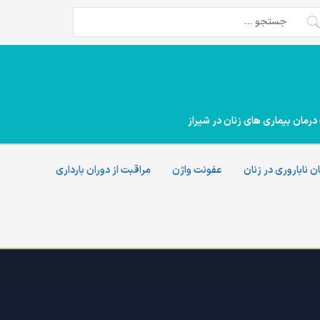
تجو
ی:
درمان بیماری های زنان در شیراز
ن ناباروری در زنان
عفونت واژن
مراقبت از دوران بارداری