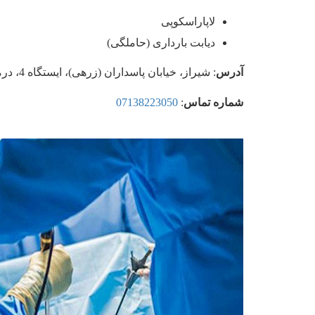
لاپاراسکوپی
دیابت بارداری (حاملگی)
آدرس
: شیراز، خیابان پاسداران (زرهی)، ایستگاه 4، درمانگاه محمد رسول الله
شماره تماس
:
07138223050