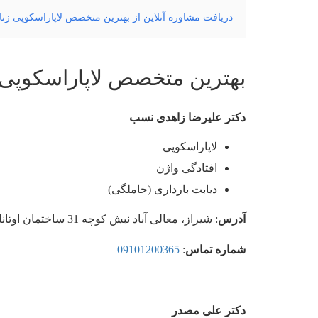
دریافت مشاوره آنلاین از بهترین متخصص لاپاراسکوپی زنا
بهترین متخصص لاپاراسکوپی ز
دکتر علیرضا زاهدی نسب
لاپاراسکوپی
افتادگی واژن
دیابت بارداری (حاملگی)
آدرس
: شیراز، معالی آباد نبش کوچه 31 ساختمان اوتانادو طبقه هفتم
شماره تماس
:
09101200365
دکتر علی مصدر